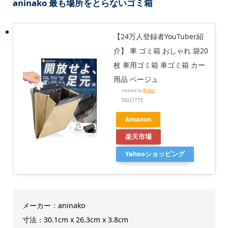
aninako 最も場所をとらないゴミ箱
【24万人登録者YouTuber紹
介】 車 ゴミ箱 おしゃれ 袋20
枚 車用ゴミ箱 車ゴミ箱 カー
用品 ベージュ
created by
Rinker
TAYOTTE
Amazon
楽天市場
Yahooショッピング
メーカー：aninako
寸法：30.1cm x 26.3cm x 3.8cm