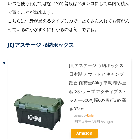
いつも使うわけではないので普段はペタンコにして車内で積ん
で置くことが出来ます。
こちらは中身が見えるタイプなので、たくさん入れても何が入
っているのかがすぐにわかるのは良いですね。
JEJアステージ 収納ボックス
JEJアステージ 収納ボックス
日本製 アウトドア キャンプ
踏台 耐荷重80kg 車載 積み重
ね[Xシリーズ アクティブスト
ッカー600X]幅60×奥行38×高
さ33cm
created by
Rinker
JEJアステージ(JEJ Astage)
Amazon