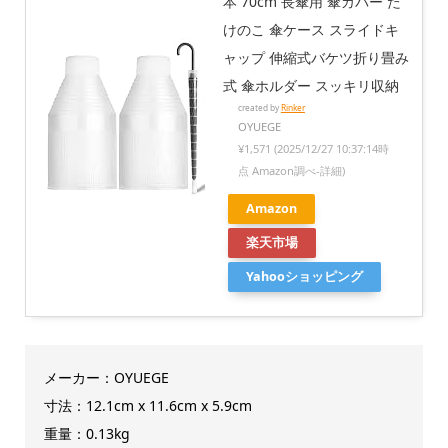
本 70cm 長傘用 傘カバー た
けのこ 傘ケース スライドキ
ャップ 伸縮式バケツ折り畳み
式 傘ホルダー スッキリ収納
created by
Rinker
OYUEGE
¥1,571
(2025/12/27 10:37:14時
点 Amazon調べ-
詳細)
Amazon
楽天市場
Yahooショッピング
メーカー：OYUEGE
寸法：12.1cm x 11.6cm x 5.9cm
重量：0.13kg