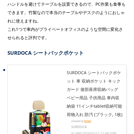
ハンドルを避けてテーブルを設置できるので、PC作業も食事も
できます。竹製なので本当のテーブルやデスクのようにおしゃ
れに使えますね。
これ1つで車内がプライベートオフィスのような空間に変化さ
せられると評判です。
SURDOCA シートバックポケット
SURDOCA シートバックポケ
ット 車 収納ポケット キック
ガード 後部座席収納バッグ
ベビー用品 子供用品 車内収
納袋 11インチtablet収納可能
荷物入れ 防汚 (ブラック, 1枚)
created by
Rinker
SURDOCA
¥1,499
(2026/01/11 11:44:31時