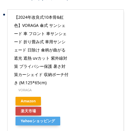
【2024年改良式10本骨&虹
色】VORAGA 傘式 サンシェ
ード 車 フロント 車サンシェ
ード 折り畳み式 車用サンシ
ェード 日除け 傘柄が曲がる
遮光 遮熱 uvカット 紫外線対
策 プライバシー保護 暑さ対
策カーシェイド 収納ポーチ付
き (M:125*65cm)
VORAGA
Amazon
楽天市場
Yahooショッピング