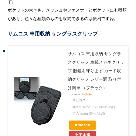
す。
ポケットの大きさ、メッシュやファスナーとポケットにも種類
があり、色々な種類のものを収納できるのは便利ですね。
サムコス 車用収納 サングラスクリップ
サムコス 車用収納 サングラ
スクリップ 車載メガネクリッ
プ 眼鏡を守ります カード収
納クリップ レザー調 取り付
け簡単 （ブラック）
created by
Rinker
サムコス
¥699
(2025/11/22 06:08:49時
点 Amazon調べ-
詳細)
Amazon
楽天市場