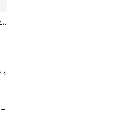
もお
所と
ォー