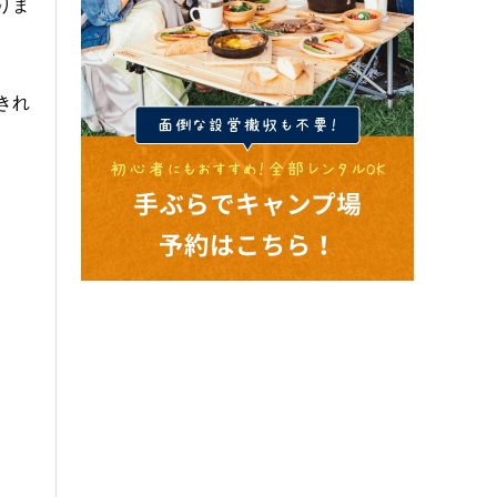
りま
きれ