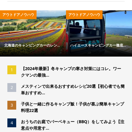
アウトドアノウハウ
アウトドアノウハウ
北海道のキャンピングカーのレン...
ハイエースキャンピングカー徹底...
【2024年最新】冬キャンプの寒さ対策にはコレ。ワー
1
クマンの最強...
メスティンで出来るおすすめレシピ20選【初心者でも簡
2
単おすすめ...
子供と一緒に作るキャンプ飯！子供が喜ぶ簡単キャンプ
3
料理22選
おうちのお庭でバーベキュー（BBQ）をしてみよう【注
4
意点や用意す...