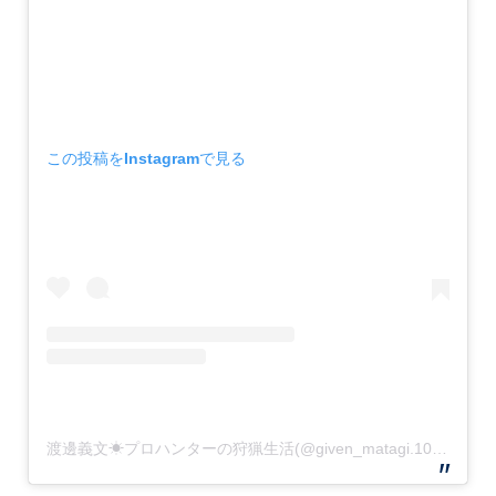
この投稿をInstagramで見る
渡邊義文☀︎プロハンターの狩猟生活(@given_matagi.10tsu)がシェアした投稿