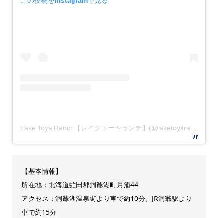
この投稿をInstagramで見る
Lake Toya Ranch【レイクトーヤランチ】(@laketoyaranch)がシェアした投稿
【基本情報】
所在地：北海道虻田郡洞爺湖町月浦44
アクセス：洞爺湖温泉街より車で約10分、JR洞爺駅より
車で約15分