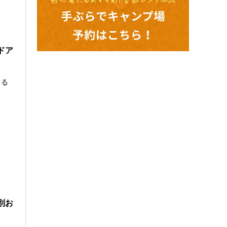
ドア
りる
ッ
別お