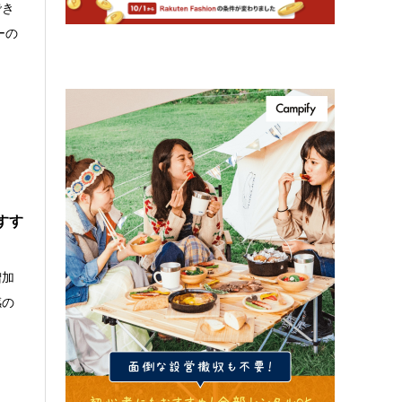
でき
ーの
すす
増加
感の