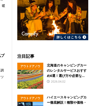
 暖
気ブ
注目記事
北海道のキャンピングカー
アウトドアノウ
、調
のレンタルサービスおすす
ハウ
め6選！選び方や必要な...
すツ
2026.04.02
ハイエースキャンピングカ
アウトドアノウ
ー徹底解説！種類や価格・
ハウ