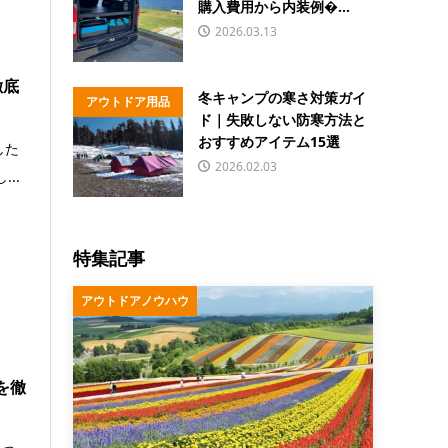
購入費用から内装例�...
2026.03.13
徹底
冬キャンプの寒さ対策ガイ
アウトドア用品
ド｜失敗しない防寒方法と
おすすめアイテム15選
した
2026.02.03
..
特集記事
アウトドアノウハウ
を徹