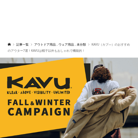
記事一覧
アウトドア用品
,
ウェア用品
,
未分類
KAVU（カブ―）のおすすめ
のアウター7選！KAVUは帽子以外もおしゃれで機能的！