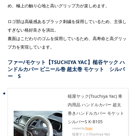
め、極上の触り心地と高いグリップ力が楽しめます。
ロゴ部は高級感あるブラック刺繍を採用しているため、主張し
すぎない格好良さを演出。
裏面はこだわりのゴムを採用しているため、高寿命と高グリッ
プ力を実現しています。
ファー/モケット【TSUCHIYA YAC】槌谷ヤック ハ
ンドルカバー ビニール巻 超太巻 モケット シルバ
ー S
槌屋ヤック(Tsuchiya Yac) 車
内用品 ハンドルカバー 超太
巻きハンドルカバー モケット
シルバーS K-B105
created by
Rinker
槌屋ヤック(Tsuchiya Yac)