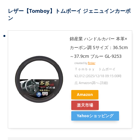
レザー【Tomboy】トムボーイ ジェニュインカーボ
ン
錦産業 ハンドルカバー 本革×
カーボン調 Sサイズ：36.5cm
～37.9cm ブルー GL-9253
created by
Rinker
Ｔｏｍｂｏｙ トムボーイ
¥2,012
(2025/12/18 09:15:00時
点 Amazon調べ-
詳細)
Amazon
楽天市場
Yahooショッピング