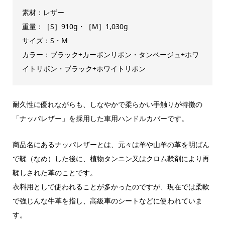
素材：レザー
重量：［S］910g・［M］1,030g
サイズ：S・M
カラー：ブラック+カーボンリボン・タンベージュ+ホワ
イトリボン・ブラック+ホワイトリボン
耐久性に優れながらも、しなやかで柔らかい手触りが特徴の
「ナッパレザー」を採用した車用ハンドルカバーです。
商品名にあるナッパレザーとは、元々は羊や山羊の革を明ばん
で鞣（なめ）した後に、植物タンニン又はクロム鞣剤により再
鞣しされた革のことです。
衣料用として使われることが多かったのですが、現在では柔軟
で強じんな牛革を指し、高級車のシートなどに使われていま
す。