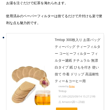
お湯を注ぐだけで紅茶を淹れられます。
使用済みのペーパーフィルターは捨てるだけで片付けも楽で便
利な点も魅力的です。
Tmtop 300枚入り お茶バッグ
ティーバッグ ティーフィルタ
ー コーヒーフィルター フィ
ルター濾紙 ナチュラル 無漂
白タイプ 紙 ひもを付き 使い
捨て 巾着 ドリップ 高温耐性
ティー＆コーヒー用
created by
Rinker
Tmtop
¥1,599
(2025/09/14 15:27:21時
点 Amazon調べ-
詳細)