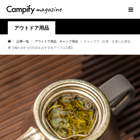
アウトドア用品
記事一覧
アウトドア用品
,
キャンプ用品
キャンプで「紅茶」を楽しむ新定
番【淹れる6つの方法＆おすすめアイテム5選】