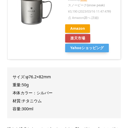
スノーピーク(snow peak)
¥3,190
(2023/03/16 11:47:47時
点 Amazon調べ-
詳細)
Amazon
楽天市場
Yahooショッピング
サイズ:φ76.2×82mm
重量:50g
本体カラー：シルバー
材質:チタニウム
容量:300ml