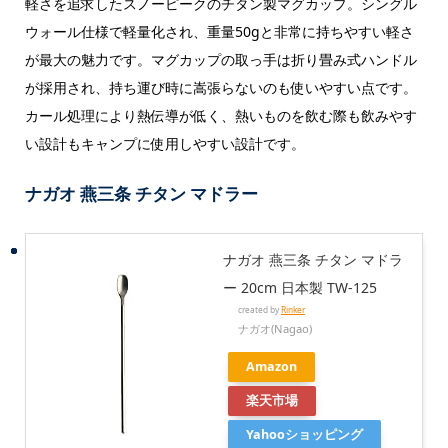
軽さを追求したスノーピークのチタン製マグカップ。シングル
ウォール仕様で軽量化され、重量50gと非常に持ちやすい軽さ
が最大の魅力です。マグカップの取っ手は折り畳み式ハンドル
が採用され、持ち運び時に嵩張らないのも使いやすい点です。
カール処理により熱伝導が低く、熱いものを飲む際も飲みやす
い設計もキャンプに使用しやすい設計です。
ナガオ 燕三条 チタン マドラー
ナガオ 燕三条 チタン マドラ
ー 20cm 日本製 TW-125
created by
Rinker
ナガオ(Nagao)
Amazon
楽天市場
Yahooショッピング