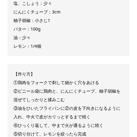
塩、こしょう：少々
にんにくチューブ：3cm
柚子胡椒：小さじ1
バター：100g
油：少々
レモン：1/4個
【作り方】
①鶏肉をフォークで刺して細かく穴をあける
②ビニール袋に鶏肉と、にんにくチューブ、柚子胡椒を
混ぜてしっかりと揉みこむ
③油をひいたフライパンに②の皮を下向きになるように
入れ、中火で皮がカリっとするまで焼く
④ひっくり返して、中まで火が通るように焼く
⑤切り分けて、レモンを絞ったら完成