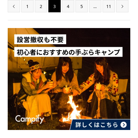
1
2
3
4
5
…
11

