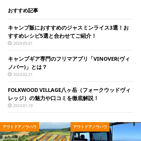
おすすめ記事
キャンプ飯におすすめのジャスミンライス3選！お
すすめレシピ5選と合わせてご紹介！
2024.05.01
キャンプギア専門のフリマアプリ「VINOVER(ヴィ
ノバー)」とは？
2023.02.21
FOLKWOOD VILLAGE八ヶ岳（フォークウッドヴィ
レッジ）の魅力や口コミを徹底解説！
2023.01.19
ノウハウ
アウトドア用品
キャンプ