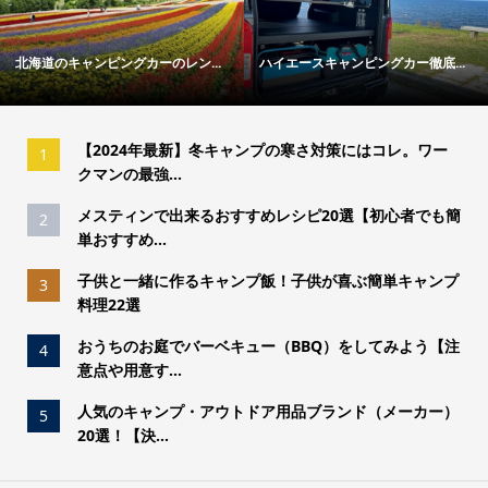
キャンピングカー徹底...
冬キャンプの寒さ対策ガイド｜失...
「トウキョ
【2024年最新】冬キャンプの寒さ対策にはコレ。ワー
1
クマンの最強...
メスティンで出来るおすすめレシピ20選【初心者でも簡
2
単おすすめ...
子供と一緒に作るキャンプ飯！子供が喜ぶ簡単キャンプ
3
料理22選
おうちのお庭でバーベキュー（BBQ）をしてみよう【注
4
意点や用意す...
人気のキャンプ・アウトドア用品ブランド（メーカー）
5
20選！【決...