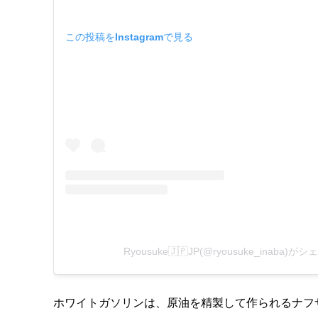
この投稿をInstagramで見る
Ryousuke🇯🇵JP(@ryousuke_inaba)
ホワイトガソリンは、原油を精製して作られるナフ