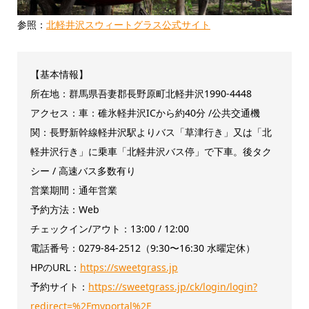
参照：
北軽井沢スウィートグラス公式サイト
【基本情報】
所在地：群馬県吾妻郡長野原町北軽井沢1990-4448
アクセス：車：碓氷軽井沢ICから約40分 /公共交通機
関：長野新幹線軽井沢駅よりバス「草津行き」又は「北
軽井沢行き」に乗車「北軽井沢バス停」で下車。後タク
シー / 高速バス多数有り
営業期間：通年営業
予約方法：Web
チェックイン/アウト：13:00 / 12:00
電話番号：0279-84-2512（9:30〜16:30 水曜定休）
HPのURL：
https://sweetgrass.jp
予約サイト：
https://sweetgrass.jp/ck/login/login?
redirect=%2Fmyportal%2F