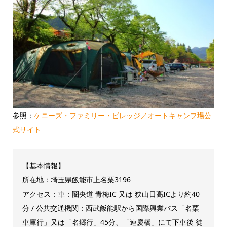
参照：
ケニーズ・ファミリー・ビレッジ／オートキャンプ場公
式サイト
【基本情報】
所在地：埼玉県飯能市上名栗3196
アクセス：車：圏央道 青梅IC 又は 狭山日高ICより約40
分 / 公共交通機関：西武飯能駅から国際興業バス「名栗
車庫行」又は「名郷行」45分、「連慶橋」にて下車後 徒