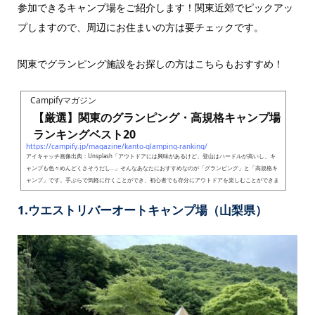
参加できるキャンプ場をご紹介します！関東近郊でピックアッ
プしますので、周辺にお住まいの方は要チェックです。
関東でグランピング施設をお探しの方はこちらもおすすめ！
Campifyマガジン
【厳選】関東のグランピング・高規格キャンプ場
ランキングベスト20
https://campify.jp/magazine/kanto-glamping-ranking/
アイキャッチ画像出典：Unsplash「アウトドアには興味があるけど、登山はハードルが高いし、キ
ャンプも色々めんどくさそうだし…」そんなあなたにおすすめなのが「グランピング」と「高規格キ
ャンプ」です。手ぶらで気軽に行くことができ、初心者でも存分にアウトドアを楽しむことができま
す。これからキャンプに挑戦したいという方は、まずグランピング場や高規格キャンプ場に行ってみ
るのがおすすめです。そこで今回は、関東近辺の「グランピング場・高規格キャンプ場ランキングベ
1.ウエストリバーオートキャンプ場（山梨県）
スト20」をご紹介します。第20位～第11位20位 Campo ...