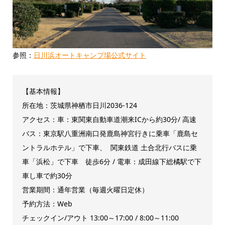
参照：
日川浜オートキャンプ場公式サイト
【基本情報】
所在地：茨城県神栖市日川2036-124
アクセス：車：東関東自動車道潮来ICから約30分/ 高速
バス：東京駅八重洲南口発鹿島神宮行きに乗車「鹿島セ
ントラルホテル」で下車、 関東鉄道 土合北行バスに乗
車「浜松」で下車 徒歩6分 / 電車：成田線下総橘駅で下
車し車で約30分
営業期間：通年営業（毎週火曜日定休）
予約方法：Web
チェックイン/アウト 13:00～17:00 / 8:00～11:00