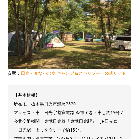
参照：
日光・まなかの森 キャンプ＆スパリゾート公式サイト
【基本情報】
所在地：栃木県日光市瀬尾2620
アクセス：車：日光宇都宮道路 今市ICを下車し約15分 /
公共交通機関：東武日光線「東武日光駅」、JR日光線
「日光駅」よりタクシーで約15分。
営業期間：通年営業（定休日3月～11月：水木 /12月～2