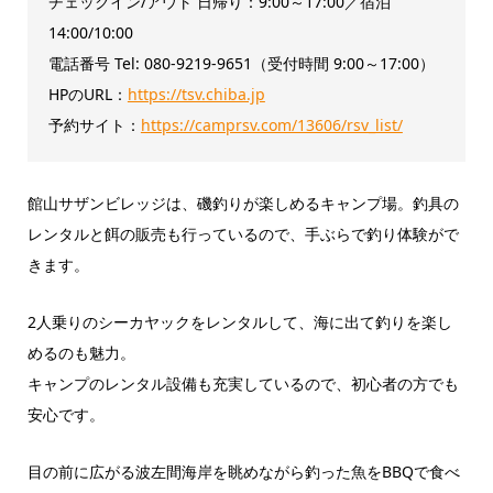
チェックイン/アウト 日帰り：9:00～17:00／宿泊
14:00/10:00
電話番号 Tel: 080-9219-9651（受付時間 9:00～17:00）
HPのURL：
https://tsv.chiba.jp
予約サイト：
https://camprsv.com/13606/rsv_list/
館山サザンビレッジは、磯釣りが楽しめるキャンプ場。釣具の
レンタルと餌の販売も行っているので、手ぶらで釣り体験がで
きます。
2人乗りのシーカヤックをレンタルして、海に出て釣りを楽し
めるのも魅力。
キャンプのレンタル設備も充実しているので、初心者の方でも
安心です。
目の前に広がる波左間海岸を眺めながら釣った魚をBBQで食べ