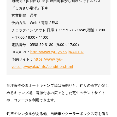
通機関：JR磐田駅 or JR豊田町駅から無料シャトルバス
『しおさい竜洋』下車
営業期間：通年
予約方法：Web / 電話 / FAX
チェックイン/アウト 日帰り 11:15～/～16:45,宿泊 13:00
～17:00 / 8:00～11:00
電話番号：0538-59-3180（9:00～17:00）
HPのURL：
http://www.ryu-yo.co.jp/AUTO/
予約サイト：
https://www.ryu-
yo.co.jp/yoyaku/info/condition.html
竜洋海洋公園オートキャンプ場は海釣りと川釣りの両方が楽し
めるキャンプ場。電源付きの広々とした芝生のテントサイト
や、コテージを利用できます。
釣竿のレンタルがある他、自転車やクーラーボックス等を借り