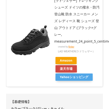
[ラドウェザー] トレッキング
シューズ ドイツの撥水・防汚
登山靴 防水 スニーカー メン
ズ レディース 靴 シューズ 登
山 アウトドア (ブラック×グ
レー,
measurement_24_point_5_centime
created by
Rinker
LAD WEATHER(ラドウェザー）
Amazon
楽天市場
Yahooショッピング
【基礎情報】
カラー:ブラック/グレー・キャメル