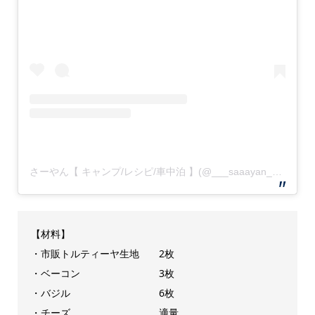
さーやん【 キャンプ/レシピ/車中泊 】(@___saaayan___)がシェアした投稿
【材料】
・市販トルティーヤ生地 2枚
・ベーコン 3枚
・バジル 6枚
・チーズ 適量