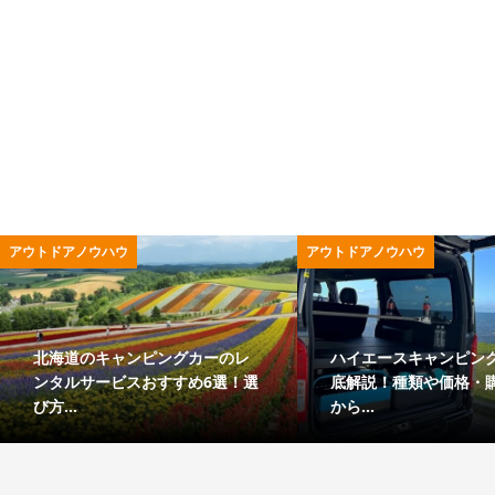
キャンプ用品
アウトドア用品
すす
極寒キャンプも安心の冬用寝袋
家でも本格
機能性
価格別おすすめ12選！失敗しな
アレッティ
い選...
方を...