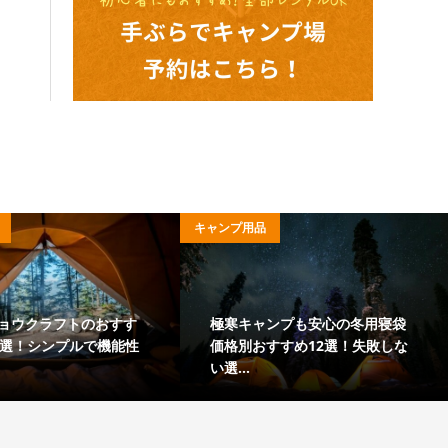
アウトドア用品
キャンプ飯
最強の保冷力を誇る「YETI」の
キャンプにおすすめのチ
クーラーボックスおすすめ8選！
ーメンアレンジレシピ7選
その...
に美...