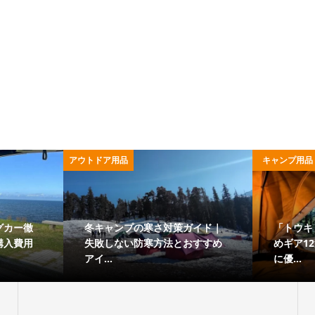
キャンプ用品
的な味を楽しめるビ
SOTO FUSION「ST-330」を徹
の人気モデルや使い
底解説！スペックや他モデル比
較、口コ...