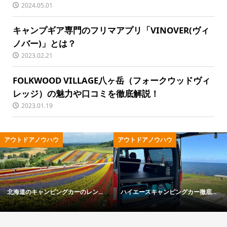
2024.05.01
キャンプギア専門のフリマアプリ「VINOVER(ヴィ
ノバー)」とは？
2023.02.21
FOLKWOOD VILLAGE八ヶ岳（フォークウッドヴィ
レッジ）の魅力や口コミを徹底解説！
2023.01.19
ウトドアノウハウ
アウトドア用品
ハイエースキャンピングカー徹底...
冬キャンプの寒さ対策ガイド｜失...