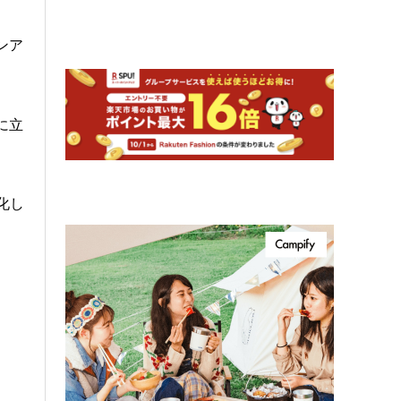
ンア
に立
化し