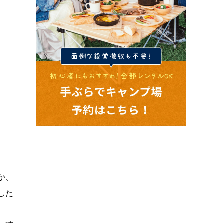
か、
した