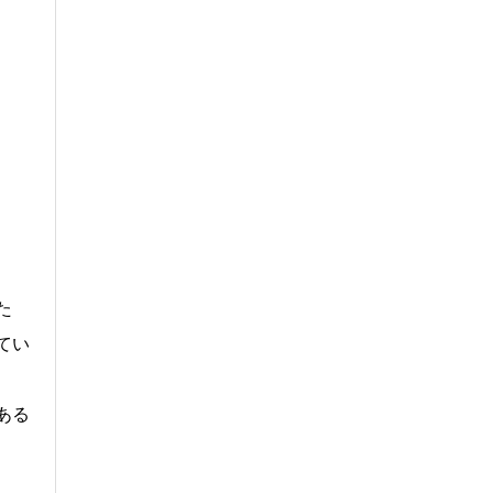
た
てい
ある