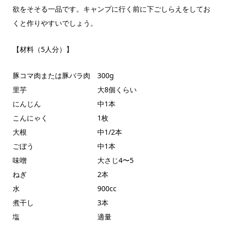
欲をそそる一品です。キャンプに行く前に下ごしらえをしてお
くと作りやすいでしょう。
【材料（5人分）】
豚コマ肉または豚バラ肉 300g
里芋 大8個くらい
にんじん 中1本
こんにゃく 1枚
大根 中1/2本
ごぼう 中1本
味噌 大さじ4〜5
ねぎ 2本
水 900cc
煮干し 3本
塩 適量