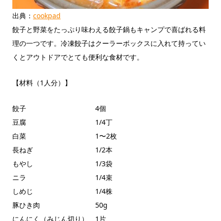
出典：
cookpad
餃子と野菜をたっぷり味わえる餃子鍋もキャンプで喜ばれる料
理の一つです。冷凍餃子はクーラーボックスに入れて持ってい
くとアウトドアでとても便利な食材です。
【材料（1人分）】
餃子 4個
豆腐 1/4丁
白菜 1〜2枚
長ねぎ 1/2本
もやし 1/3袋
ニラ 1/4束
しめじ 1/4株
豚ひき肉 50g
にんにく（みじん切り） 1片