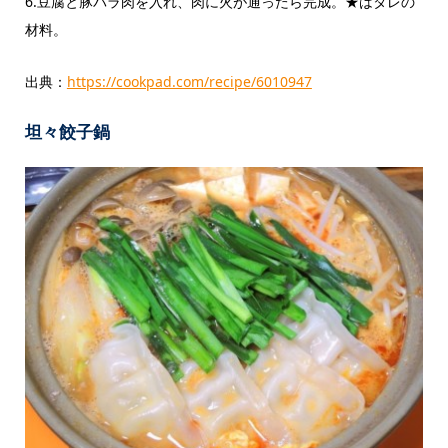
6.豆腐と豚バラ肉を入れ、肉に火が通ったら完成。★はタレの
材料。
出典：
https://cookpad.com/recipe/6010947
坦々餃子鍋