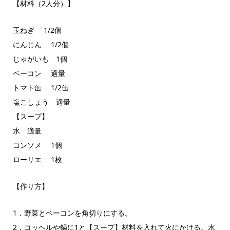
【材料（2人分）】
玉ねぎ 1/2個
にんじん 1/2個
じゃがいも 1個
ベーコン 適量
トマト缶 1/2缶
塩こしょう 適量
【スープ】
水 適量
コンソメ 1個
ローリエ 1枚
【作り方】
1．野菜とベーコンを角切りにする。
2．コッヘルや鍋に1と【スープ】材料を入れて火にかける。水