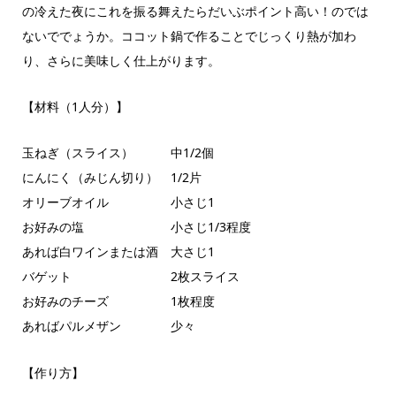
の冷えた夜にこれを振る舞えたらだいぶポイント高い！のでは
ないででょうか。ココット鍋で作ることでじっくり熱が加わ
り、さらに美味しく仕上がります。
【材料（1人分）】
玉ねぎ（スライス） 中1/2個
にんにく（みじん切り） 1/2片
オリーブオイル 小さじ1
お好みの塩 小さじ1/3程度
あれば白ワインまたは酒 大さじ1
バゲット 2枚スライス
お好みのチーズ 1枚程度
あればパルメザン 少々
【作り方】