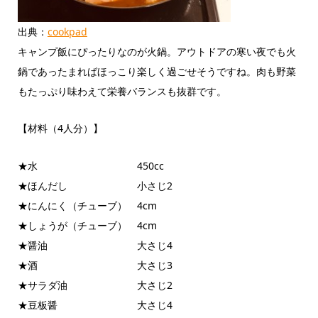
出典：
cookpad
キャンプ飯にぴったりなのが火鍋。アウトドアの寒い夜でも火
鍋であったまればほっこり楽しく過ごせそうですね。肉も野菜
もたっぷり味わえて栄養バランスも抜群です。
【材料（4人分）】
★水 450cc
★ほんだし 小さじ2
★にんにく（チューブ） 4cm
★しょうが（チューブ） 4cm
★醤油 大さじ4
★酒 大さじ3
★サラダ油 大さじ2
★豆板醤 大さじ4