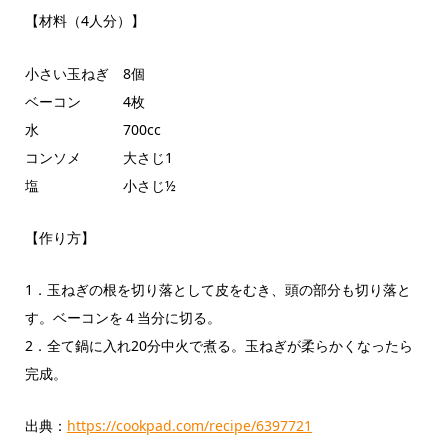
【材料（4人分）】
小さい玉ねぎ 8個
ベーコン 4枚
水 700cc
コンソメ 大さじ1
塩 小さじ½
【作り方】
1．玉ねぎの根を切り落として皮をむき、頭の部分も切り落と
す。ベーコンを４当分に切る。
2．全て鍋に入れ20分中火で煮る。玉ねぎが柔らかくなったら
完成。
出典：
https://cookpad.com/recipe/6397721