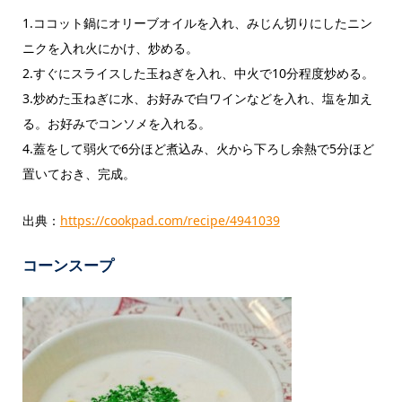
1.ココット鍋にオリーブオイルを入れ、みじん切りにしたニン
ニクを入れ火にかけ、炒める。
2.すぐにスライスした玉ねぎを入れ、中火で10分程度炒める。
3.炒めた玉ねぎに水、お好みで白ワインなどを入れ、塩を加え
る。お好みでコンソメを入れる。
4.蓋をして弱火で6分ほど煮込み、火から下ろし余熱で5分ほど
置いておき、完成。
出典：
https://cookpad.com/recipe/4941039
コーンスープ