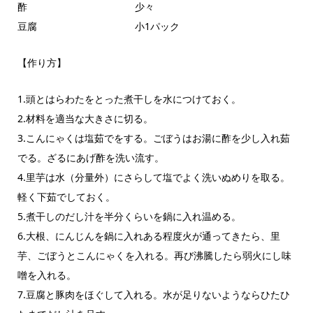
酢 少々
豆腐 小1パック
【作り方】
1.頭とはらわたをとった煮干しを水につけておく。
2.材料を適当な大きさに切る。
3.こんにゃくは塩茹でをする。ごぼうはお湯に酢を少し入れ茹
でる。ざるにあげ酢を洗い流す。
4.里芋は水（分量外）にさらして塩でよく洗いぬめりを取る。
軽く下茹でしておく。
5.煮干しのだし汁を半分くらいを鍋に入れ温める。
6.大根、にんじんを鍋に入れある程度火が通ってきたら、里
芋、ごぼうとこんにゃくを入れる。再び沸騰したら弱火にし味
噌を入れる。
7.豆腐と豚肉をほぐして入れる。水が足りないようならひたひ