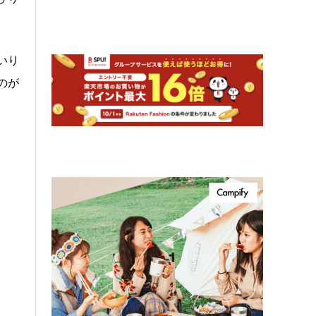
いり
のが