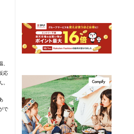
温、
反応
ん。
あ
がで