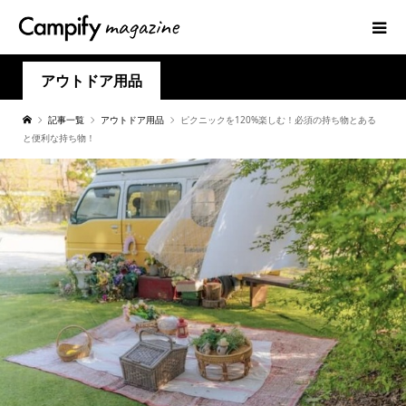
アウトドア用品
記事一覧
アウトドア用品
ピクニックを120%楽しむ！必須の持ち物とある
と便利な持ち物！