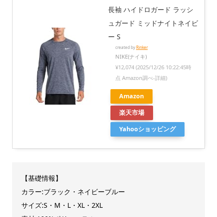
長袖 ハイドロガード ラッシ
ュガード ミッドナイトネイビ
ー S
created by
Rinker
NIKE(ナイキ)
¥12,074
(2025/12/26 10:22:45時
点 Amazon調べ-
詳細)
Amazon
楽天市場
Yahooショッピング
【基礎情報】
カラー:ブラック・ネイビーブルー
サイズ:S・M・L・XL・2XL