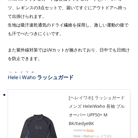
ツ、レギンスの3点セットで、届いてすぐにアウトドアへ持っ
て出掛けられます。
生地は吸汗速乾通気のドライ繊維を採用し、激しい運動の後で
も汗でべたつきにくいです。
また紫外線対策ではUVカットが施されており、日中でも日焼け
を防止できます。
ヘレイワホ
Hele i Waho
ラッシュガード
[ヘレイワホ] ラッシュガード
メンズ HeleiWaho 長袖 プル
オーバー UPF50+ M
BK/tiedyeBK
created by
Rinker
Hele i Waho(ヘレイワホ)