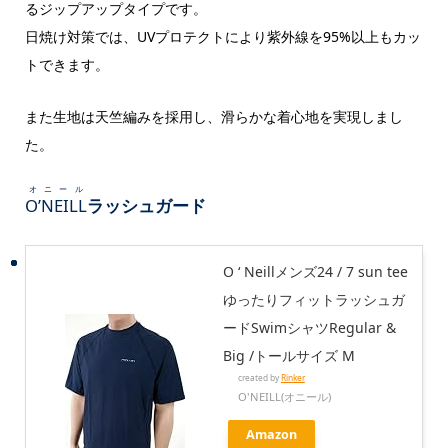
るジップアップタイプです。
日焼け対策では、UVプロテクトにより紫外線を95%以上もカッ
トできます。
また生地は天竺編みを採用し、滑らかな着心地を実現しまし
た。
オニール
O’NEILL
ラッシュガード
O ‘ Neillメンズ24 / 7 sun tee
ゆったりフィットラッシュガ
ードSwimシャツRegular &
Big /トールサイズ M
created by
Rinker
O'NEILL(オニール)
Amazon