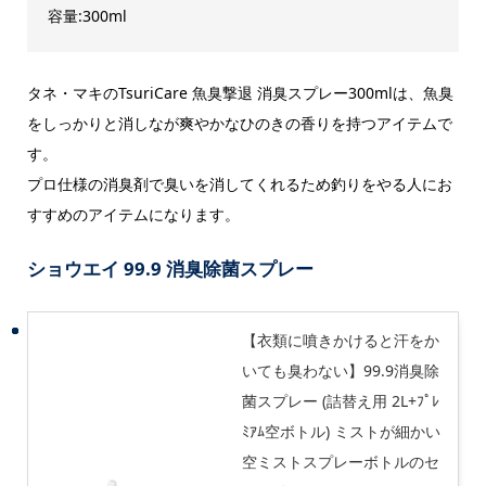
容量:300ml
タネ・マキのTsuriCare 魚臭撃退 消臭スプレー300mlは、魚臭
をしっかりと消しなが爽やかなひのきの香りを持つアイテムで
す。
プロ仕様の消臭剤で臭いを消してくれるため釣りをやる人にお
すすめのアイテムになります。
ショウエイ 99.9 消臭除菌スプレー
【衣類に噴きかけると汗をか
いても臭わない】99.9消臭除
菌スプレー (詰替え用 2L+ﾌﾟﾚ
ﾐｱﾑ空ボトル) ミストが細かい
空ミストスプレーボトルのセ