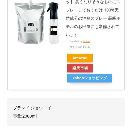
ット 臭くなりそうなものにス
プレーしておくだけ 100%天
然成分の消臭スプレー 高級ホ
テルのお部屋にも常備されて
います
created by
Rinker
99.9/ｷｭｷｭｯｷｭ
Amazon
楽天市場
Yahooショッピング
ブランド:ショウエイ
容量:2000ml