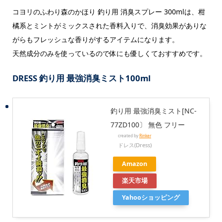
コヨリのふわり森のかほり 釣り用 消臭スプレー 300mlは、柑
橘系とミントがミックスされた香料入りで、消臭効果がありな
がらもフレッシュな香りがするアイテムになります。
天然成分のみを使っているので体にも優しくておすすめです。
DRESS 釣り用 最強消臭ミスト100ml
釣り用 最強消臭ミスト[NC-
77ZD100〕 無色 フリー
created by
Rinker
ドレス(Dress)
Amazon
楽天市場
Yahooショッピング