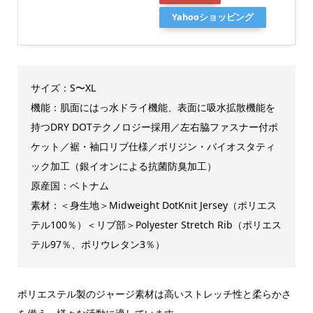
Yahooショッピング
サイズ：S〜XL
機能：肌面にはっ水ドライ機能、表面に吸水拡散機能を
持つDRY DOTテクノロジー採用／左右脇ファスナー付ポ
ケット／裾・袖口リブ仕様／ポリジン・バイオスタティ
ック加工（銀イオンによる抗菌防臭加工）
原産国：ベトナム
素材：＜身生地＞Midweight DotKnit Jersey（ポリエス
テル100％）＜リブ部＞Polyester Stretch Rib（ポリエス
テル97％、ポリウレタン3％）
ポリエステル製のジャージ素材は高いストレッチ性と柔らかさ