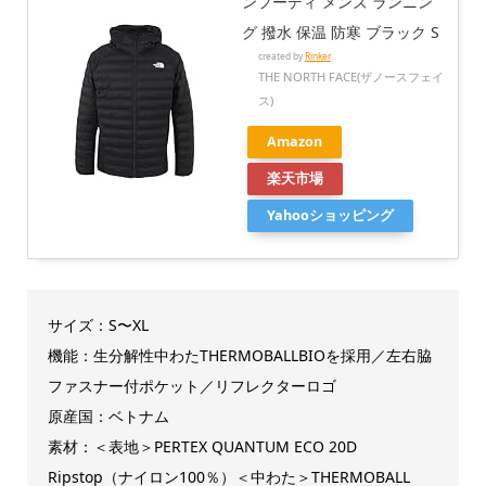
ンフーディ メンズ ランニン
グ 撥水 保温 防寒 ブラック S
created by
Rinker
THE NORTH FACE(ザノースフェイ
ス)
Amazon
楽天市場
Yahooショッピング
サイズ：S〜XL
機能：生分解性中わたTHERMOBALLBIOを採用／左右脇
ファスナー付ポケット／リフレクターロゴ
原産国：ベトナム
素材：＜表地＞PERTEX QUANTUM ECO 20D
Ripstop（ナイロン100％）＜中わた＞THERMOBALL