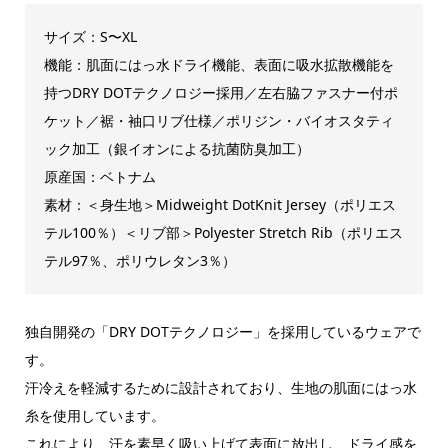
サイズ：S〜XL
機能：肌面にはっ水ドライ機能、表面に吸水拡散機能を
持つDRY DOTテクノロジー採用／左右脇ファスナー付ポ
ケット／裾・袖口リブ仕様／ポリジン・バイオスタティ
ック加工（銀イオンによる抗菌防臭加工）
原産国：ベトナム
素材：＜身生地＞Midweight DotKnit Jersey（ポリエス
テル100％）＜リブ部＞Polyester Stretch Rib（ポリエス
テル97％、ポリウレタン3％）
独自開発の「DRY DOTテクノロジー」を採用しているウェアで
す。
汗冷えを軽減するために設計されており、生地の肌面にはっ水
糸を使用しています。
これにより、汗を素早く吸い上げて表面に放出し、ドライ感を