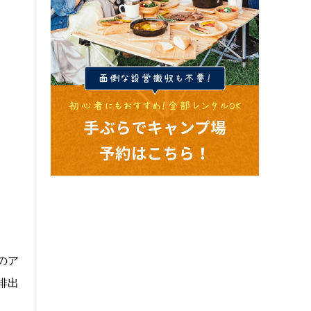
のア
排出