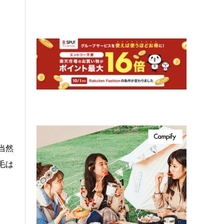
当然
毛は