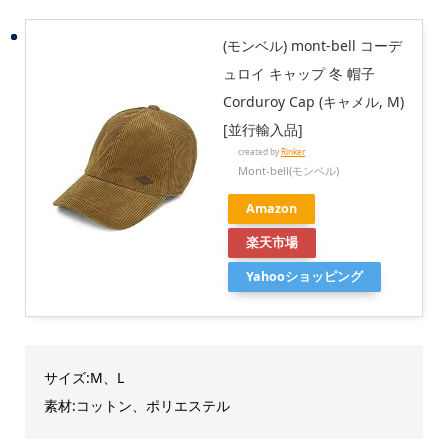
(モンベル) mont-bell コーデ
ュロイ キャップ 冬 帽子
Corduroy Cap (キャメル, M)
[並行輸入品]
created by
Rinker
Mont-bell(モンベル)
Amazon
楽天市場
Yahooショッピング
サイズ:M、L
素材:コットン、ポリエステル