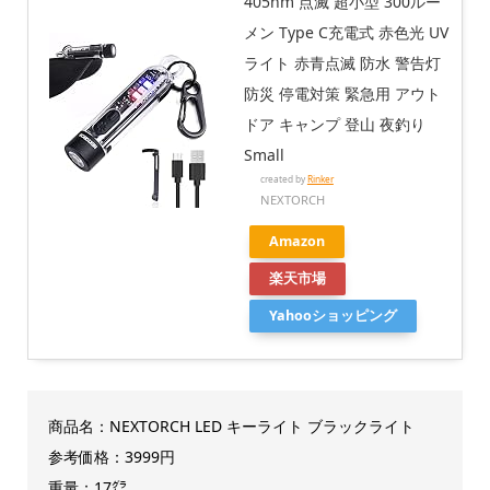
405nm 点滅 超小型 300ルー
メン Type C充電式 赤色光 UV
ライト 赤青点滅 防水 警告灯
防災 停電対策 緊急用 アウト
ドア キャンプ 登山 夜釣り
Small
created by
Rinker
NEXTORCH
Amazon
楽天市場
Yahooショッピング
商品名：NEXTORCH LED キーライト ブラックライト
参考価格：3999円
重量：17㌘