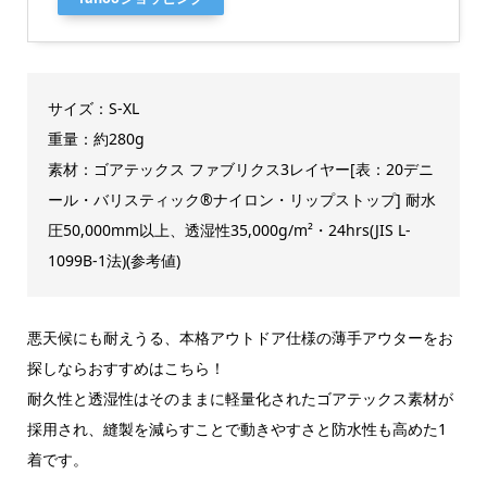
サイズ：S-XL
重量：約280g
素材：ゴアテックス ファブリクス3レイヤー[表：20デニ
ール・バリスティック®ナイロン・リップストップ] 耐水
圧50,000mm以上、透湿性35,000g/m²・24hrs(JIS L-
1099B-1法)(参考値)
悪天候にも耐えうる、本格アウトドア仕様の薄手アウターをお
探しならおすすめはこちら！
耐久性と透湿性はそのままに軽量化されたゴアテックス素材が
採用され、縫製を減らすことで動きやすさと防水性も高めた1
着です。