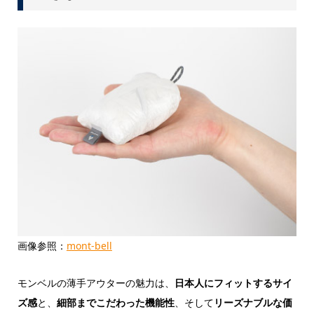
画像参照：
mont-bell
モンベルの薄手アウターの魅力は、
日本人にフィットするサイ
ズ感
と、
細部までこだわった機能性
、そして
リーズナブルな価