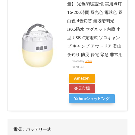
量】 光色/輝度記憶 実用点灯
16-200時間 昼光色 電球色 昼
白色 4色切替 無段階調光
IPX5防水 マグネット内蔵 小
型 USB-C充電式 ソロキャン
プ キャンプ アウトドア 登山
夜釣り 防災 停電 緊急 非常用
created by
Rinker
DINGAI
Amazon
楽天市場
Yahooショッピング
電源：バッテリー式