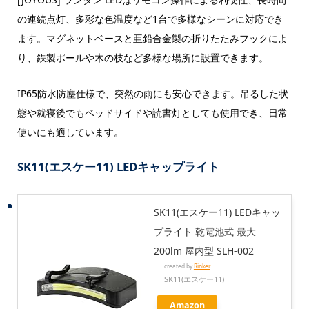
の連続点灯、多彩な色温度など1台で多様なシーンに対応でき
ます。マグネットベースと亜鉛合金製の折りたたみフックによ
り、鉄製ポールや木の枝など多様な場所に設置できます。
IP65防水防塵仕様で、突然の雨にも安心できます。吊るした状
態や就寝後でもベッドサイドや読書灯としても使用でき、日常
使いにも適しています。
SK11(エスケー11) LEDキャップライト
SK11(エスケー11) LEDキャッ
プライト 乾電池式 最大
200lm 屋内型 SLH-002
created by
Rinker
SK11(エスケー11)
Amazon