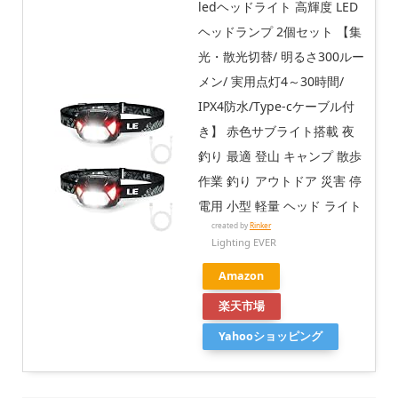
ledヘッドライト 高輝度 LED
ヘッドランプ 2個セット 【集
光・散光切替/ 明るさ300ルー
メン/ 実用点灯4～30時間/
IPX4防水/Type-cケーブル付
き】 赤色サブライト搭載 夜
釣り 最適 登山 キャンプ 散歩
作業 釣り アウトドア 災害 停
電用 小型 軽量 ヘッド ライト
created by
Rinker
Lighting EVER
Amazon
楽天市場
Yahooショッピング