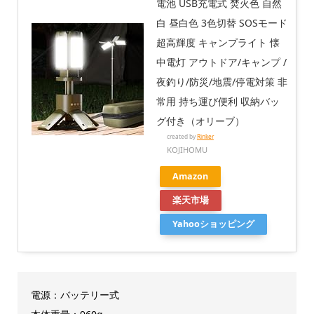
電池 USB充電式 焚火色 自然
白 昼白色 3色切替 SOSモード
超高輝度 キャンプライト 懐
中電灯 アウトドア/キャンプ /
夜釣り/防災/地震/停電対策 非
常用 持ち運び便利 収納バッ
グ付き（オリーブ）
created by
Rinker
KOJIHOMU
Amazon
楽天市場
Yahooショッピング
電源：バッテリー式