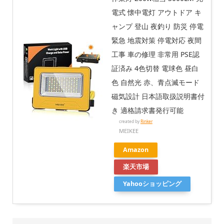
電式 懐中電灯 アウトドア キ
ャンプ 登山 夜釣り 防災 停電
緊急 地震対策 停電対応 夜間
工事 車の修理 非常用 PSE認
証済み 4色切替 電球色 昼白
色 自然光 赤、青点滅モード
磁気設計 日本語取扱説明書付
き 適格請求書発行可能
created by
Rinker
MEIKEE
Amazon
楽天市場
Yahooショッピング