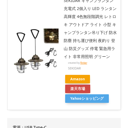
SEKIDAR キャンプランタン
充電式 2個入り LED ランタン
高輝度 4色無段階調光 レトロ
キ アウトドア ライト 小型 キ
ャンプランタン吊り下げ 防水
防塵 持ち運び便利 夜釣り 登
山 防災グッズ 停電 緊急用ラ
イト 非常用照明 グリーン
created by
Rinker
SEKIDAR
Amazon
楽天市場
Yahooショッピング
電源：USB Type-C