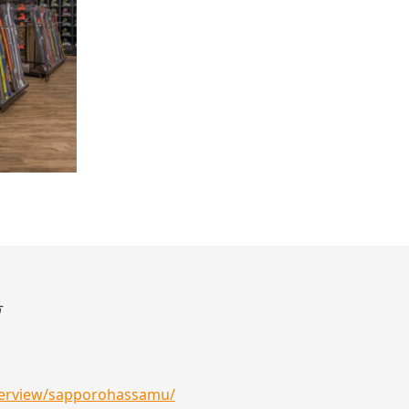
号
overview/sapporohassamu/