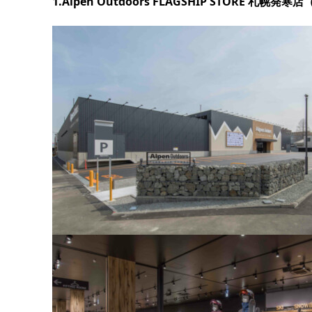
1.Alpen Outdoors FLAGSHIP STORE 札幌発