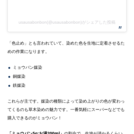
usausabonbon(@usausabonbon)がシェアした投稿
「色止め」とも言われていて、染めた色を生地に定着させるた
めの作業になります。
ミョウバン媒染
銅媒染
鉄媒染
これらが主です。媒染の種類によって染め上がりの色が変わっ
てくるのも草木染めの魅力です。一番気軽にスーパーなどでも
購入できるのがミョウバン！
「ミョウバン5g:お湯200ml」
の割合で、生地が漬かるくらい