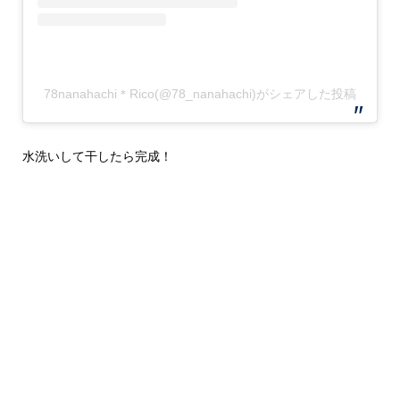
78nanahachi＊Rico(@78_nanahachi)がシェアした投稿
水洗いして干したら完成！