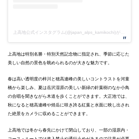
上高地公式インスタグラム(@japan_alps_kamikochi)がシェアした投稿
上高地は特別名勝・特別天然記念物に指定され、季節に応じた
美しい自然の景色を眺められるのが大きな魅力です。
春は高い透明度の梓川と穂高連峰の美しいコントラストを河童
橋から楽しみ、夏は岳沢湿原の美しい新緑の針葉樹のなか小鳥
の合唱を聞きながら木道を歩くことができます。大正池では、
秋になると穂高連峰や焼岳に咲き誇る紅葉と水面に映し出され
た絶景をカメラに収めることができます。
上高地では冬から春先にかけて閉山しており、一部の湿原内・
コース・ルートでは進入禁止や通行止めがあるので注意が必要