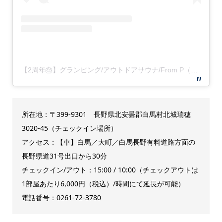
【2周年🎂】グランピング/アウトドアサウナ/From P（フロムピー）(@fromp_hakuba)がシェアした投稿
所在地：〒399-9301 長野県北安曇郡白馬村北城瑞穂
3020-45（チェックイン場所）
アクセス：【車】白馬／大町／白馬長野有料道路方面の
長野県道31号出口から30分
チェックイン/アウト：15:00 / 10:00（チェックアウトは
1部屋あたり6,000円（税込）/時間にて延長が可能）
電話番号：0261-72-3780