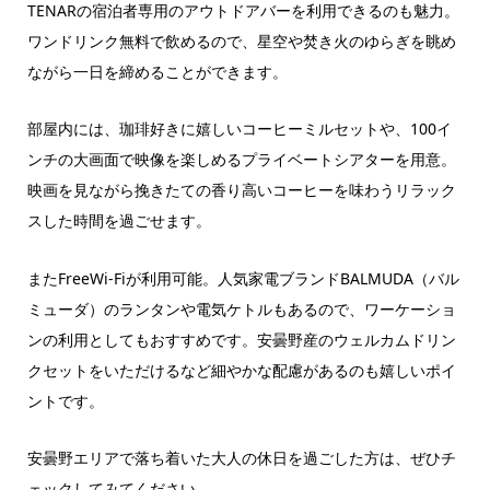
TENARの宿泊者専用のアウトドアバーを利用できるのも魅力。
ワンドリンク無料で飲めるので、星空や焚き火のゆらぎを眺め
ながら一日を締めることができます。
部屋内には、珈琲好きに嬉しいコーヒーミルセットや、100イ
ンチの大画面で映像を楽しめるプライベートシアターを用意。
映画を見ながら挽きたての香り高いコーヒーを味わうリラック
スした時間を過ごせます。
またFreeWi-Fiが利用可能。人気家電ブランドBALMUDA（バル
ミューダ）のランタンや電気ケトルもあるので、ワーケーショ
ンの利用としてもおすすめです。安曇野産のウェルカムドリン
クセットをいただけるなど細やかな配慮があるのも嬉しいポイ
ントです。
安曇野エリアで落ち着いた大人の休日を過ごした方は、ぜひチ
ェックしてみてください。