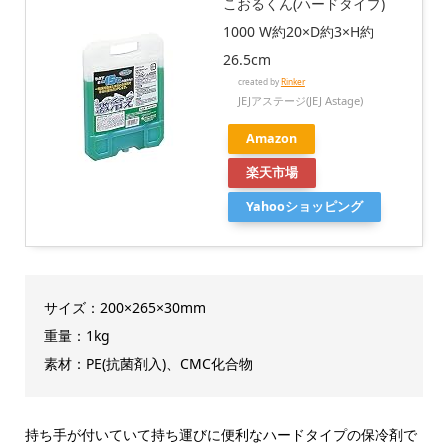
こおるくん(ハードタイプ)
1000 W約20×D約3×H約
26.5cm
created by
Rinker
JEJアステージ(JEJ Astage)
Amazon
楽天市場
Yahooショッピング
サイズ：200×265×30mm
重量：1kg
素材：PE(抗菌剤入)、CMC化合物
持ち手が付いていて持ち運びに便利なハードタイプの保冷剤で