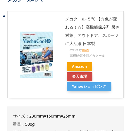
メカクール-５℃ 【☆色が変
わる！☆】高機能保冷剤 暑さ
対策、アウトドア、スポーツ
に大活躍 日本製
created by
Rinker
高機能保冷剤メカクール
Amazon
楽天市場
Yahooショッピング
サイズ：230mm×150mm×25mm
重量：500g