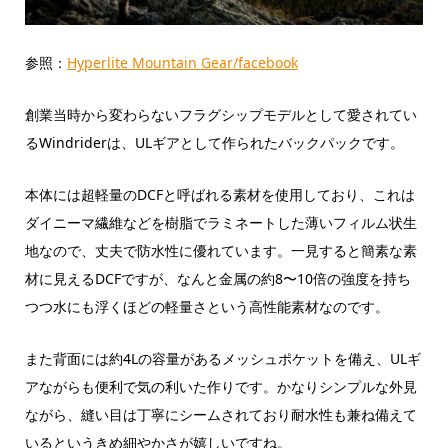
参照：
Hyperlite Mountain Gear/facebook
創業当時から変わらないフラグシップモデルとして愛されてい
るWindriderは、ULギアとして作られたバックパックです。
本体には超軽量のDCFと呼ばれる素材を使用しており、これは
ダイニーマ繊維などを樹脂でラミネートした薄いフィルム状生
地なので、丈夫で防水性に優れています。一見すると簡素な素
材に見えるDCFですが、なんと金属の約8〜10倍の強度を持ち
つつ水にも浮くほどの軽量さという高性能素材なのです。
また背面には約4Lの容量があるメッシュポケットを備え、ULギ
アながらも便利で気の利いた作りです。かなりシンプルな外見
ながら、縫い目は丁寧にシームされており耐水性も兼ね備えて
いるというきめ細やかさが嬉しいですね。