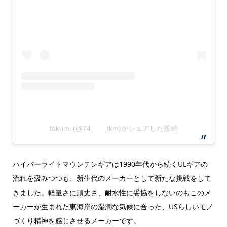
takumi.(@74____tkm)がシェアした投稿
ハイパーライトマウンテンギアは
1990年代から続くULギアの
流れを汲みつつも、新生代のメーカーとして新たな挑戦をして
きました。軽量さに頑丈さ、耐水性に妥協をしないのもこのメ
ーカーが生まれた東海岸の湿潤な気候に合った、USらしいモノ
づくり精神を感じさせるメーカーです。