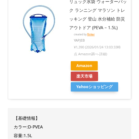
リュック水袋 ウォーターパッ
ク ランニング マラソン トレ
ッキング 登山 水分補給 防災
アウトドア (PEVA – 1.5L)
created by
Rinker
YAPJEB
¥1,390
(2026/01/24 13:03:33時
点 Amazon調べ-
詳細)
Amazon
楽天市場
Yahooショッピング
【基礎情報】
カラー:D-PVEA
容量:1.5L