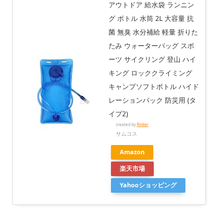
アウトドア 給水袋 ランニン
グ ボトル 水筒 2L 大容量 抗
菌 無臭 水分補給 軽量 折りた
たみ ウォーターバッグ スポ
ーツ サイクリング 登山 ハイ
キング ロッククライミング
キャンプソフトボトル ハイド
レーションパック 防災用 (タ
イプ2)
created by
Rinker
サムコス
Amazon
楽天市場
Yahooショッピング