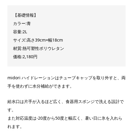
【基礎情報】
カラー:青
容量:2L
サイズ:高さ39cm×幅18cm
材質:熱可塑性ポリウレタン
価格:2,180円
midori ハイドレーションはチューブキャップを取り外すと、両
手を使わずに水分補給ができます。
給水口は片手が入るほど広く、食器用スポンジで洗える設計で
す。
また対応温度は-20度から50度と幅広く、暑い日に氷を入れら
れます。