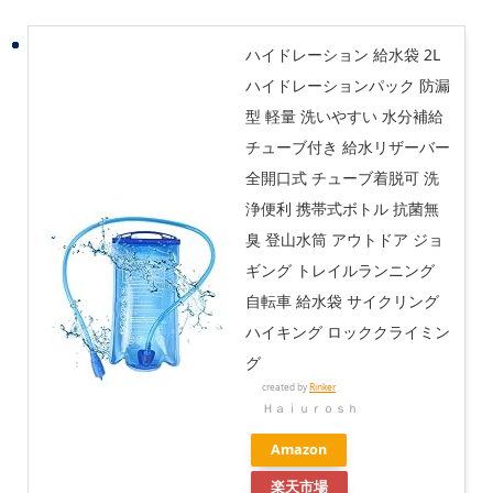
ハイドレーション 給水袋 2L
ハイドレーションパック 防漏
型 軽量 洗いやすい 水分補給
チューブ付き 給水リザーバー
全開口式 チューブ着脱可 洗
浄便利 携帯式ボトル 抗菌無
臭 登山水筒 アウトドア ジョ
ギング トレイルランニング
自転車 給水袋 サイクリング
ハイキング ロッククライミン
グ
created by
Rinker
Ｈａｉｕｒｏｓｈ
Amazon
楽天市場