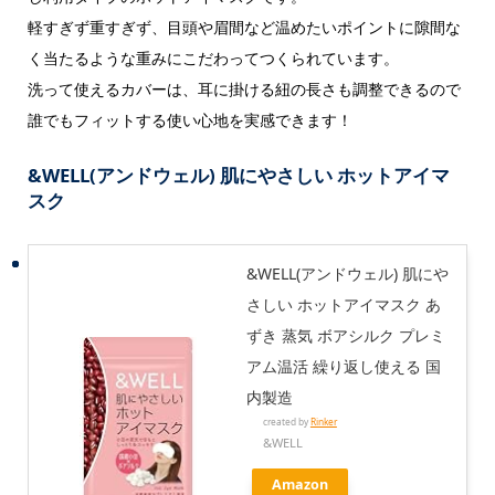
軽すぎず重すぎず、目頭や眉間など温めたいポイントに隙間な
く当たるような重みにこだわってつくられています。
洗って使えるカバーは、耳に掛ける紐の長さも調整できるので
誰でもフィットする使い心地を実感できます！
&WELL(アンドウェル) 肌にやさしい ホットアイマ
スク
&WELL(アンドウェル) 肌にや
さしい ホットアイマスク あ
ずき 蒸気 ボアシルク プレミ
アム温活 繰り返し使える 国
内製造
created by
Rinker
&WELL
Amazon