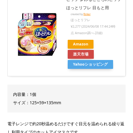
ほっとリフレ 目もと用
created by
Rinker
ほっとリフレ
¥2,277
(2024/06/08 17:44:24時
点 Amazon調べ-
詳細)
Amazon
楽天市場
Yahooショッピング
内容量：1個
サイズ：125×59×135mm
電子レンジで約20秒温めるだけですぐ目元を温められる繰り返
し利用タイプのホットアイマスクです。