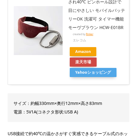
され40℃ ピンホール設計で
目にやさしい モバイルバッテ
リーOK 洗濯可 タイマー機能
モーヴブラウン HCW-E01BR
created by
Rinker
エレコム
Amazon
楽天市場
Yahooショッピング
サイズ：約幅330mm×奥行12mm×高さ83mm
電源：5V1A(コネクタ形状:USB A)
USB接続で約40℃の温かさがすぐ実感できるケーブル式のホッ