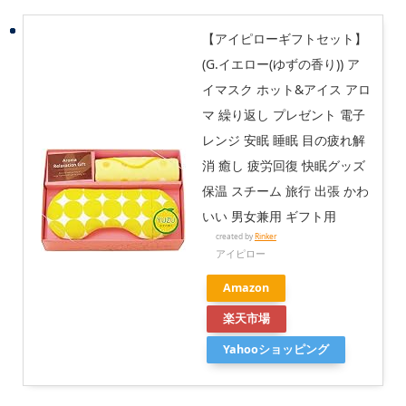
【アイピローギフトセット】
(G.イエロー(ゆずの香り)) ア
イマスク ホット&アイス アロ
マ 繰り返し プレゼント 電子
レンジ 安眠 睡眠 目の疲れ解
消 癒し 疲労回復 快眠グッズ
保温 スチーム 旅行 出張 かわ
いい 男女兼用 ギフト用
created by
Rinker
アイピロー
Amazon
楽天市場
Yahooショッピング