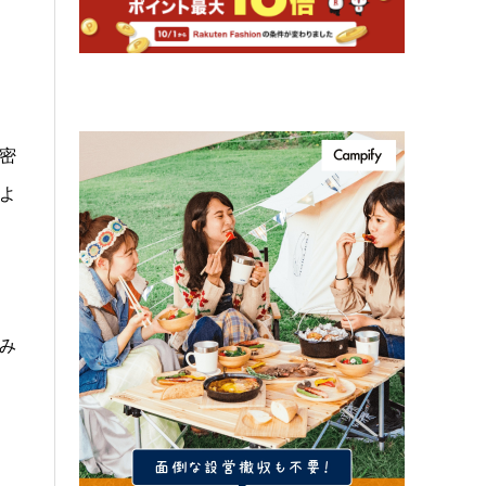
密
よ
み