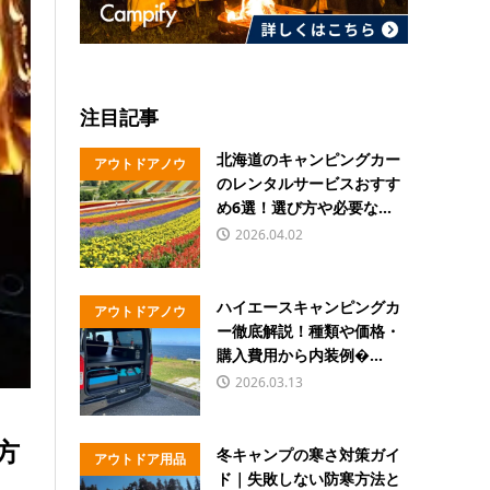
注目記事
北海道のキャンピングカー
アウトドアノウ
のレンタルサービスおすす
ハウ
め6選！選び方や必要な...
2026.04.02
ハイエースキャンピングカ
アウトドアノウ
ー徹底解説！種類や価格・
ハウ
購入費用から内装例�...
2026.03.13
方
冬キャンプの寒さ対策ガイ
アウトドア用品
ド｜失敗しない防寒方法と