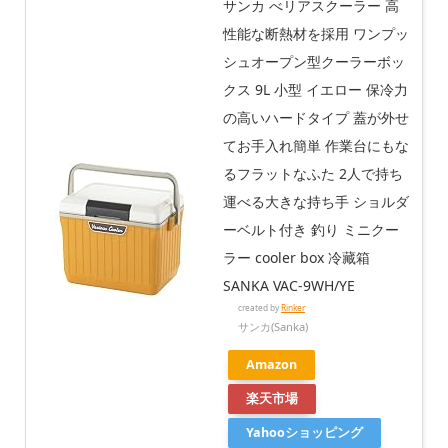
サンカ べリアスクーラー 高
性能な断熱材を採用 ワンプッ
シュオープン型クーラーボッ
クス 9L 小型 イエロー 保冷力
の高いハードタイプ 蓋が外せ
てお手入れ簡単 作業台にもな
るフラットなふた 2人で持ち
運べる大きな持ち手 ショルダ
ーベルト付き 釣り ミニクー
ラー cooler box 冷藏箱
SANKA VAC-9WH/YE
created by
Rinker
サンカ(Sanka)
Amazon
楽天市場
Yahooショッピング