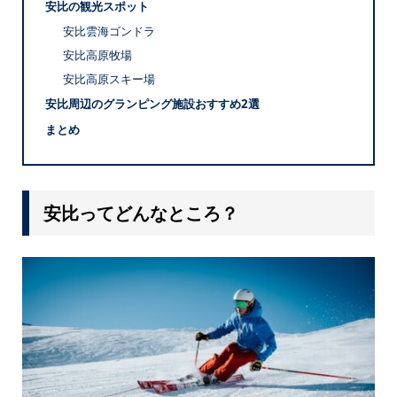
安比の観光スポット
安比雲海ゴンドラ
安比高原牧場
安比高原スキー場
安比周辺のグランピング施設おすすめ2選
まとめ
安比ってどんなところ？