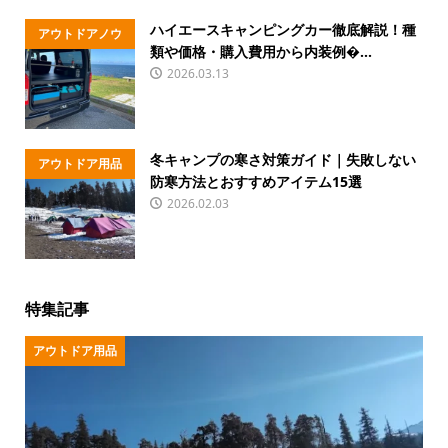
ハイエースキャンピングカー徹底解説！種
アウトドアノウ
類や価格・購入費用から内装例�...
ハウ
2026.03.13
冬キャンプの寒さ対策ガイド｜失敗しない
アウトドア用品
防寒方法とおすすめアイテム15選
2026.02.03
特集記事
アウトドア用品