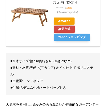
73cm幅 NX-514
created by
Rinker
東谷(Azumaya-kk)
Amazon
楽天市場
Yahooショッピング
■本体サイズ:幅73×奥行き40×高さ28(cm)
■素材・材質:天然木(アカシア) オイル仕上げ ポリエステ
ル
■生産国:インドネシア
■付属品:デニム生地トートバッグ付き
天然木を使用した温かみのある風合いが特徴的なガーデンテー