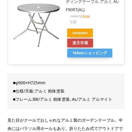
ディングテーブル アルミ AL-
F90RT(AL)
created by
Rinker
弘益
Amazon
楽天市場
Yahooショッピング
■φ900×H725mm
■仕様/天板:アルミ 粉体塗装
■フレーム:BR/アルミ 粉体塗装､AL/アルミ アルマイト
見た目がクールでおしゃれなアルミ製のガーデンテーブル。中
央にはパラソル用ホールもあり。折りたたみ式でアウトドアで