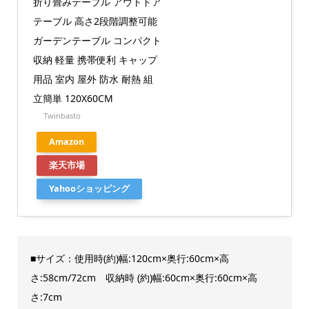
折り畳みテーブル アウトドア
テーブル 高さ2段階調整可能
ガーデンテーブル コンパクト
収納 軽量 携帯便利 キャップ
用品 室内 屋外 防水 耐熱 組
立簡単 120X60CM
Twinbasto
Amazon
楽天市場
Yahooショッピング
■サイズ：使用時(約)幅:120cm×奥行:60cm×高
さ:58cm/72cm 収納時 (約)幅:60cm×奥行:60cm×高
さ:7cm