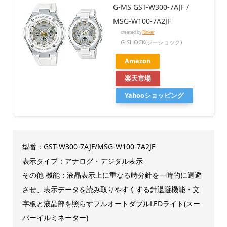
G-MS GST-W300-7AJF /
MSG-W100-7A2JF
created by
Rinker
G-SHOCK(ジーショック)
Amazon
楽天市場
Yahooショッピング
型番：GST-W300-7AJF/MSG-W100-7A2JF
表示タイプ：アナログ・デジタル表示
その他 機能：液晶表示上に重なる時分針を一時的に退避
させ、表示データを読み取りやすくする針退避機能・文
字板と液晶部を照らすフルオートダブルLEDライト(スー
パーイルミネーター)