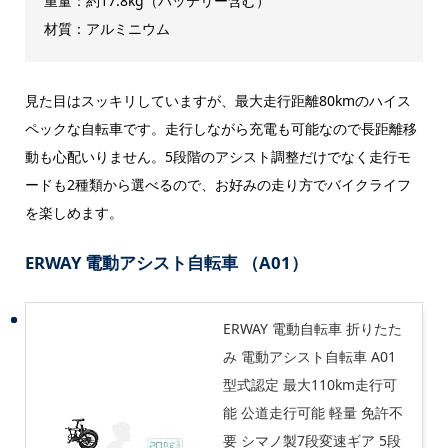
重量：約17.8kg（バッテリー含む）
材質：アルミニウム
見た目はスッキリしていますが、最大走行距離80kmのハイス
ペックな自転車です。走行しながら充電も可能なので長距離移
動も心配いりません。5段階のアシスト調整だけでなく走行モ
ードも2種類から選べるので、お好みの走り方でバイクライフ
を楽しめます。
ERWAY 電動アシスト自転車 （A01）
ERWAY 電動自転車 折りたた
み 電動アシスト自転車 A01
型式認定 最大110km走行可
能 公道走行可能 軽量 免許不
要 シマノ製7段変速ギア 5段