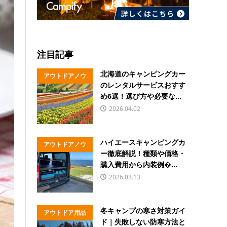
注目記事
北海道のキャンピングカー
アウトドアノウ
のレンタルサービスおすす
ハウ
め6選！選び方や必要な...
2026.04.02
ハイエースキャンピングカ
アウトドアノウ
ー徹底解説！種類や価格・
ハウ
購入費用から内装例�...
2026.03.13
冬キャンプの寒さ対策ガイ
アウトドア用品
ド｜失敗しない防寒方法と