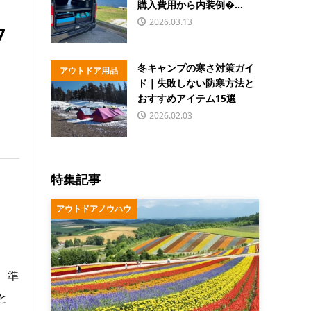
購入費用から内装例�...
2026.03.13
7
冬キャンプの寒さ対策ガイ
アウトドア用品
ド｜失敗しない防寒方法と
おすすめアイテム15選
2026.02.03
特集記事
アウトドアノウハウ
、準
と