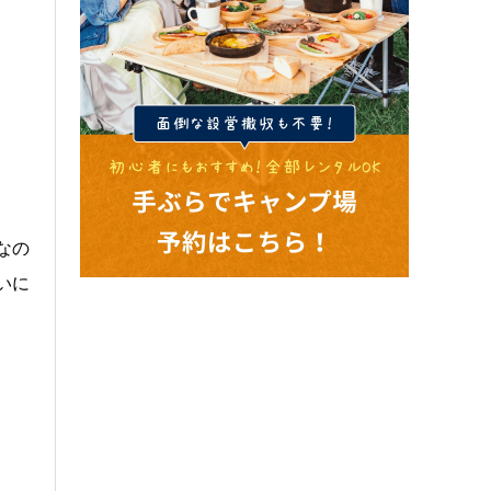
なの
いに