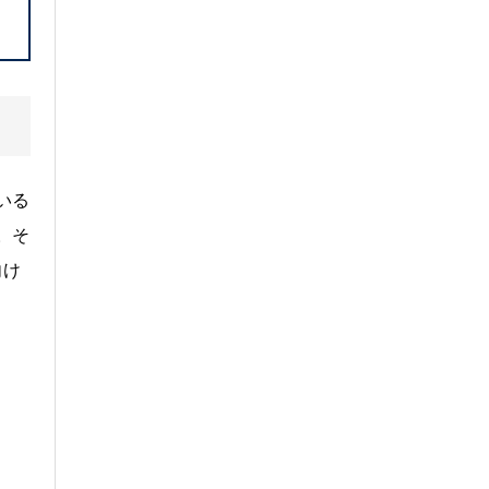
いる
。そ
向け