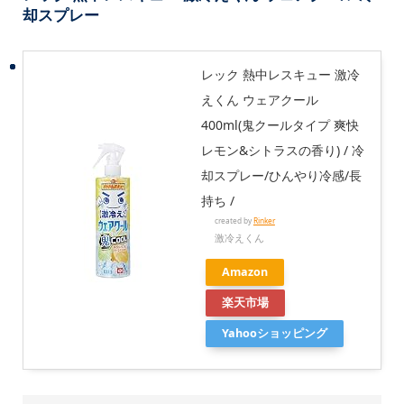
却スプレー
レック 熱中レスキュー 激冷
えくん ウェアクール
400ml(鬼クールタイプ 爽快
レモン&シトラスの香り) / 冷
却スプレー/ひんやり冷感/長
持ち /
created by
Rinker
激冷えくん
Amazon
楽天市場
Yahooショッピング