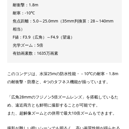
耐衝撃：1.8m
耐寒：-10℃
焦点距離：5.0～25.0mm（35mm判換算：28～140mm
相当）
F値：F3.9（広角）～F4.9（望遠）
光学ズーム：5倍
有効画素数：1635万画素
このコンデジは、水深25mの防水性能・－10℃の耐寒・1.8m
の耐衝撃・防塵と、4つのタフネス機能が揃っています。
「広角28mmのフジノン5倍ズームレンズ」を搭載しているた
め、遠近両方とも鮮明に撮影することが可能です。
また、超解像ズームとの併用で最大10倍ズームもできます。
撮影が難しい暗いシーンでも明るく、高い画質性能が得られる