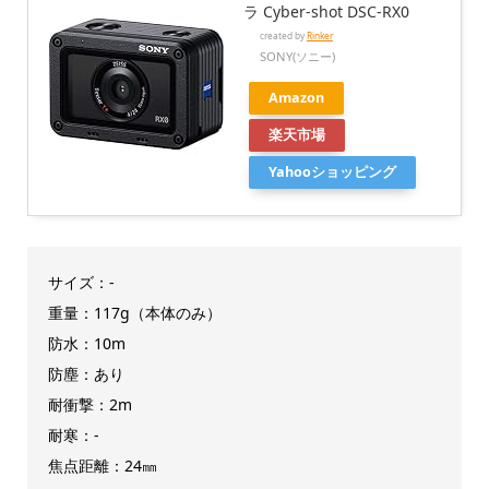
ラ Cyber-shot DSC-RX0
created by
Rinker
SONY(ソニー)
Amazon
楽天市場
Yahooショッピング
サイズ：-
重量：117g（本体のみ）
防水：10m
防塵：あり
耐衝撃：2m
耐寒：-
焦点距離：24㎜