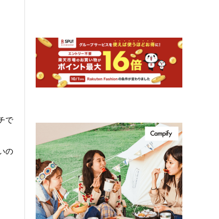
チで
いの